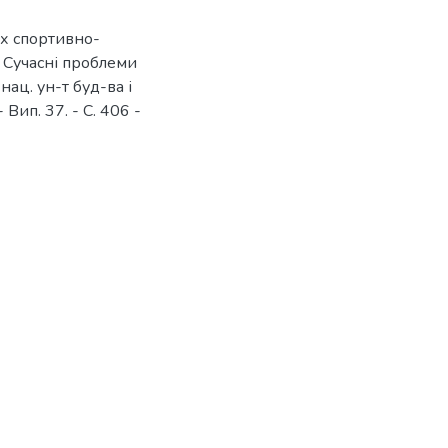
их спортивно-
// Сучасні проблеми
 нац. ун-т буд-ва і
 Вип. 37. - С. 406 -