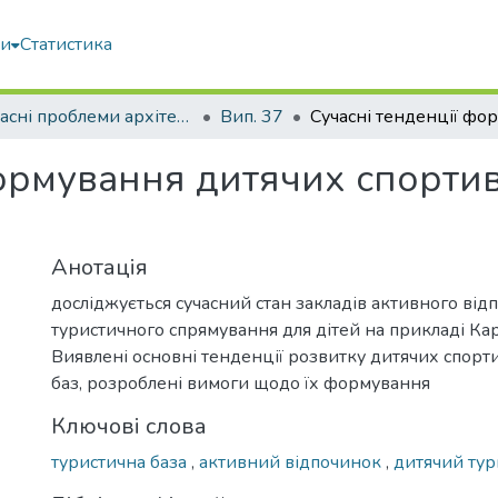
ми
Статистика
Сучасні проблеми архітектури та містобудування
Вип. 37
формування дитячих спорти
Анотація
досліджується сучасний стан закладів активного від
туристичного спрямування для дітей на прикладі Кар
Виявлені основні тенденції розвитку дитячих спор
баз, розроблені вимоги щодо їх формування
Ключові слова
туристична база
,
активний відпочинок
,
дитячий ту