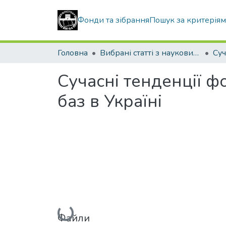
Фонди та зібрання
Пошук за критерія
Головна
Вибрані статті з наукових збірників КНУБА
Сучасні тенденції 
баз в Україні
Вантажиться...
Файли