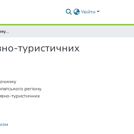
Увійти
Сучасні тенденції формування дитячих спортивно-туристичних баз в Україні
вно-туристичних
починку
патського регіону.
тивно-туристичних
ризм