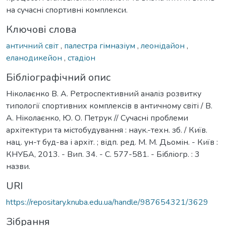
на сучасні спортивні комплекси.
Ключові слова
античний світ
,
палестра гімназіум
,
леонідайон
,
еланодикейон
,
стадіон
Бібліографічний опис
Ніколаєнко В. А. Ретроспективний аналіз розвитку
типології спортивних комплексів в античному світі / В.
А. Ніколаєнко, Ю. О. Петрук // Сучасні проблеми
архітектури та містобудування : наук.-техн. зб. / Київ.
нац. ун-т буд-ва і архіт. ; відп. ред. М. М. Дьомін. - Київ :
КНУБА, 2013. - Вип. 34. - С. 577-581. - Бібліогр. : 3
назви.
URI
https://repositary.knuba.edu.ua/handle/987654321/3629
Зібрання