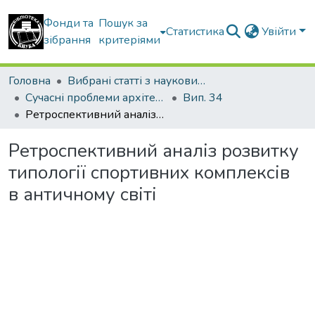
Фонди та
Пошук за
Статистика
Увійти
зібрання
критеріями
Головна
Вибрані статті з наукових збірників КНУБА
Сучасні проблеми архітектури та містобудування
Вип. 34
Ретроспективний аналіз розвитку типології спортивних комплексів в античному світі
Ретроспективний аналіз розвитку
типології спортивних комплексів
в античному світі