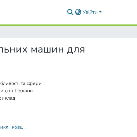
Увійти
альних машин для
обливості та сфери
ництві. Подано
приклад
икл
,
ковш
,