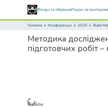
Фонди та зібрання
Пошук за критерія
Головна
Конференції
2025
Build Ma
Методика досліджен
підготовчих робіт –
Файли