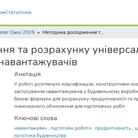
ми
Статистика
ster Class 2025
Методика дослідження та розрахунку універсальних машин для підготовчих робіт – навантажувачів
ня та розрахунку універс
 навантажувачів
Анотація
У роботі розглянуто класифікацію, конструктивні ос
застосування навантажувачів у будівельному вироб
базові формули для розрахунку продуктивності та 
інженерного обчислення для підготовчих робіт.
Ключові слова
навантажувач
,
підготовчі роботи
,
продуктивність
,
ц
логістика будівництва