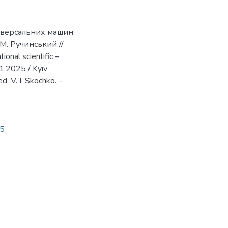
ніверсальних машин
 М. Ручинський //
onal scientific –
11.2025 / Kyiv
d. V. I. Skochko. –
45