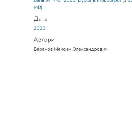
Baranov_M.O._2025_Dyplomna robota.pdf
(1,3
MB)
Дата
2025
Автори
Баранов Максим Олександрович