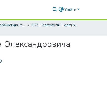
Увійти
Факультет урбаністики та просторового планування
052 Політологія. Політичний менеджмент
ма Олександровича
43