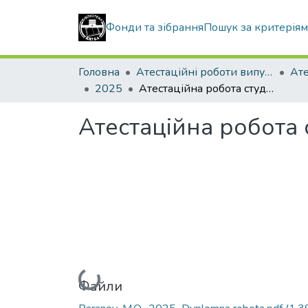
Фонди та зібрання
Пошук за критерія
Головна
Атестаційні роботи випускників
2025
Атестаційна робота студента Баранова Максима Олександровича
Атестаційна робота
Вантажиться...
Файли