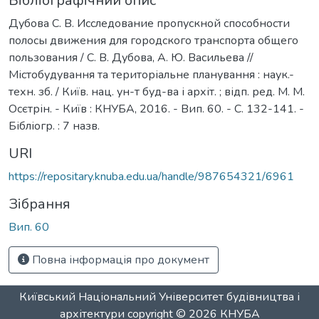
Бібліографічний опис
Дубова С. В. Исследование пропускной способности
полосы движения для городского транспорта общего
пользования / С. В. Дубова, А. Ю. Васильева //
Містобудування та територіальне планування : наук.-
техн. зб. / Київ. нац. ун-т буд-ва і архіт. ; відп. ред. М. М.
Осєтрін. - Київ : КНУБА, 2016. - Вип. 60. - С. 132-141. -
Бібліогр. : 7 назв.
URI
https://repositary.knuba.edu.ua/handle/987654321/6961
Зібрання
Вип. 60
Повна інформація про документ
Київський Національний Університет будівництва і
архітектури
copyright © 2026
КНУБА