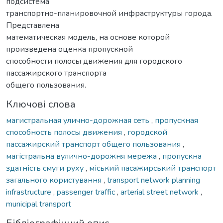
подсистема
транспортно-планировочной инфраструктуры города.
Представлена
математическая модель, на основе которой
произведена оценка пропускной
способности полосы движения для городского
пассажирского транспорта
общего пользования.
Ключові слова
магистральная улично-дорожная сеть
,
пропускная
способность полосы движения
,
городской
пассажирский транспорт общего пользования
,
магістральна вулично-дорожня мережа
,
пропускна
здатність смуги руху
,
міський пасажирський транспорт
загального користування
,
transport network planning
infrastructurе
,
passenger traffic
,
arterial street network
,
municipal transport