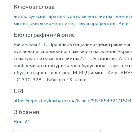
Ключові слова
житло сучасне
,
архітектура сучасного житла
,
демогр
міська
,
житло комерційне
,
галузі професійні
,
Київ
Бібліографічний опис
Бачинська Л. Г. Про вплив соціально-демографічної 
купівельної спроможності міського населення Украї
і планування сучасного житла / Л. Г. Бачинська, А. Сто
проблеми архітектури та містобудування : наук.-техн. з
т буд-ва і архіт. ; відп. ред. М. М. Дьомін. - Київ : КН
- С. 310-328. - Бібліогр. : 3 назви.
URI
https://repositary.knuba.edu.ua/handle/987654321/1504
Зібрання
Вип. 21