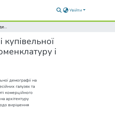
Увійти
Про вплив соціально-демографічної структури і купівельної спроможності міського населення України на номенклатуру і планування сучасного житла
і купівельної
оменклатуру і
альної демографії на
есійних галузях та
питі комерційного
на архітектуру
 щодо вирішення