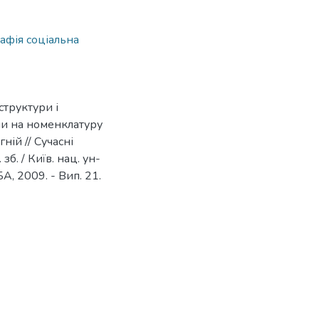
афія соціальна
структури і
ни на номенклатуру
гній // Сучасні
б. / Київ. нац. ун-
УБА, 2009. - Вип. 21.