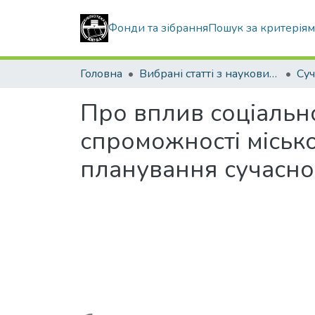
Фонди та зібрання
Пошук за критерія
Головна
Вибрані статті з наукових збірників КНУБА
Про вплив соціально
спроможності місько
планування сучасно