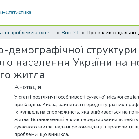
ми
Статистика
Сучасні проблеми архітектури та містобудування
Вип. 21
-демографічної структури 
го населення України на н
го житла
Анотація
У статті розглянуті особливості сучасної міської соці
прикладі м. Києва, зайнятості городян у різних проф
їх купівельна спроможність, яка відбивається на по
житла. Встановлений вплив перерахованих аспектів 
сучасного житла, надані рекомендації і пропозиції
проблеми, що виникла.