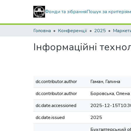
Фонди та зібрання
Пошук за критерія
Головна
Конференції
2025
Інформаційні техноло
dc.contributor.author
Гаман, Галина
dc.contributor.author
Боровська, Олена
dc.date.accessioned
2025-12-15T10:3
dc.date.issued
2025
Бухгалтерський о