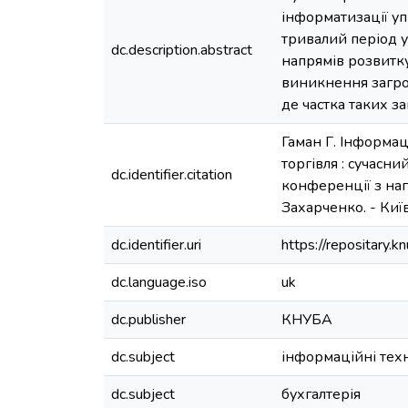
інформатизації уп
тривалий період у
dc.description.abstract
напрямів розвитку
виникнення загроз
де частка таких з
Гаман Г. Інформаці
торгівля : сучасн
dc.identifier.citation
конференції з наго
Захарченко. - Київ 
dc.identifier.uri
https://repositary
dc.language.iso
uk
dc.publisher
КНУБА
dc.subject
інформаційні техн
dc.subject
бухгалтерія