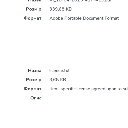
Назва:
VI_10-04-2025-417-419.pdf
Розмір:
339,68 KB
Формат:
Adobe Portable Document Format
Назва:
license.txt
Розмір:
3,68 KB
Формат:
Item-specific license agreed upon to s
Опис: