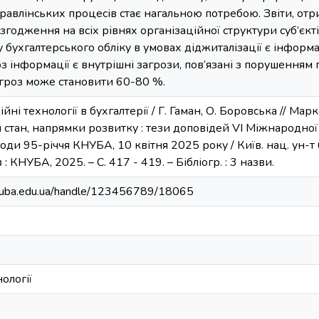
равлінських процесів стає нагальною потребою. Звіти, отр
згодження на всіх рівнях організаційної структури суб’єкті
 бухгалтерського обліку в умовах діджиталізації є інфор
 інформації є внутрішні загрози, пов’язані з порушенням 
агроз може становити 60-80 %.
йні технології в бухгалтерії / Г. Гаман, О. Боровська // Мар
ий стан, напрямки розвитку : тези доповідей VІ Міжнародно
ди 95-річчя КНУБА, 10 квітня 2025 року / Київ. нац. ун-т буд-
: КНУБА, 2025. – С. 417 - 419. – Бібліогр. : 3 назви.
.knuba.edu.ua/handle/123456789/18065
ології