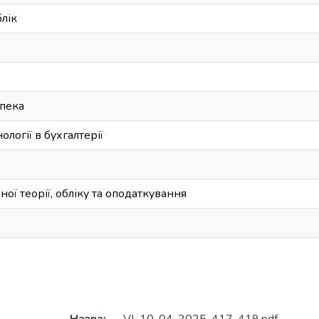
лік
пека
логії в бухгалтерії
ої теорії, обліку та оподаткування