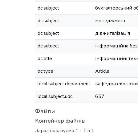
dc.subject
бухгалтерський об
dc.subject
менеджмент
dc.subject
діджиталізація
dc.subject
інформаційна без
dc.title
Інформаційні техно
dc.type
Article
local.subject.department
кафедра економічн
local.subject.udc
657
Файли
Контейнер файлів
Зараз показуємо
1 - 1 з 1