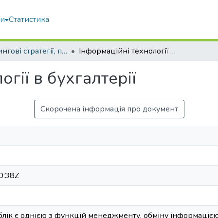
ми
Статистика
Маркетингові стратегії, підприємництво і торгівля: сучасний стан, напрямки розвитку
Інформаційні технології в бухгалтерії
гії в бухгалтерії
Скорочена інформація про документ
0:38Z
блік є однією з функцій менеджменту, обміну інформацією