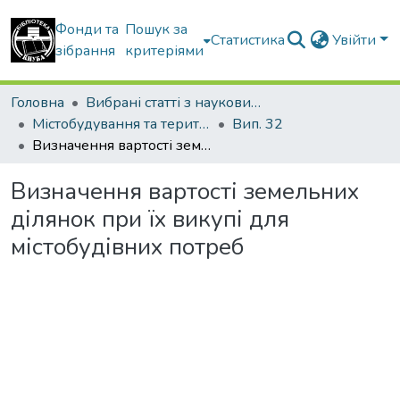
Фонди та
Пошук за
Статистика
Увійти
зібрання
критеріями
Головна
Вибрані статті з наукових збірників КНУБА
Містобудування та територіальне планування
Вип. 32
Визначення вартості земельних ділянок при їх викупі для містобудівних потреб
Визначення вартості земельних
ділянок при їх викупі для
містобудівних потреб