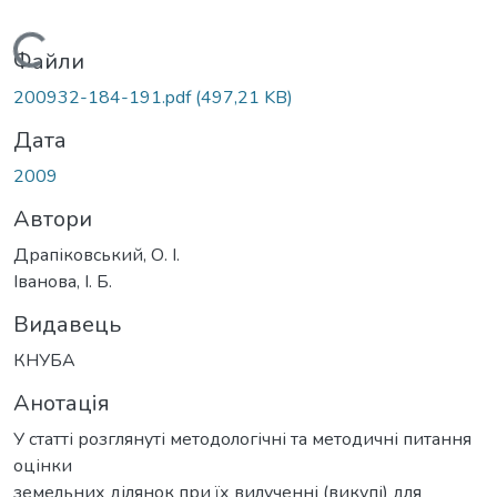
Вантажиться...
Файли
200932-184-191.pdf
(497,21 KB)
Дата
2009
Автори
Драпіковський, О. І.
Іванова, І. Б.
Видавець
КНУБА
Анотація
У статті розглянуті методологічні та методичні питання
оцінки
земельних ділянок при їх вилученні (викупі) для