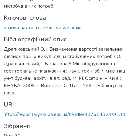
містобудівних потреб.
Ключові слова
оцінка вартості землі
,
викуп землі
Бібліографічний опис
Драпіковський О. І. Визначення вартості земельних
ділянок при їх викупі для містобудівних потреб / О. І.
Драпіковський, І. Б. Іванова // Містобудування та
територіальне планування : наук.-техн. зб. / Київ. нац.
ун-т буд-ва і архіт. ; відп. ред. М. М. Осєтрін. – Київ :
КНУБА, 2009. – Вип. 32. – С. 182 - 189. - Бібліогр : 6
назв.
URI
https://repositary.knuba.edu.ua/handle/987654321/9138
Зібрання
Вип. 32