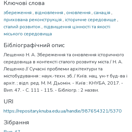
Ключові слова
збереження
,
відновлення
,
оновлення
,
санація
,
прихована реконструкція
,
історичне середовище
,
сталий розвиток
,
підвищення цінності та якості
міського середовища
Бібліографічний опис
Лещенко Н. А. Збереження та оновлення історичного
середовища в контексті сталого розвитку міста / Н. А.
Лещенко // Сучасні проблеми архітектури та
містобудування : наук.-техн. зб. / Київ. нац. ун-т буд-ва і
архіт. ; відп. ред. М. М. Дьомін. - Київ : КНУБА, 2017. -
Вип. 47. - С. 111 - 115. - Бібліогр. : 2 назви.
URI
https://repositary.knuba.edu.ua/handle/987654321/5370
Зібрання
Вип. 47