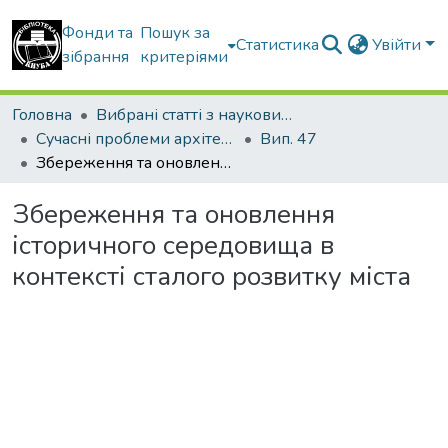
Фонди та
Пошук за
Статистика
Увійти
зібрання
критеріями
Головна
Вибрані статті з наукових збірників КНУБА
Сучасні проблеми архітектури та містобудування
Вип. 47
Збереження та оновлення історичного середовища в контексті сталого розвитку міста
Збереження та оновлення
історичного середовища в
контексті сталого розвитку міста