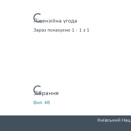
Вантажиться...
Ліцензійна угода
Зараз показуємо
1 - 1 з 1
Вантажиться...
Зібрання
Вип. 48
Київський Наці