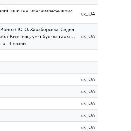
сновні типи торгово-розважальних
uk_UA
Конго / Ю. О. Хараборська, Седел
 / Київ. нац. ун-т буд-ва і архіт. ;
uk_UA
гр : 4 назви.
uk_UA
uk_UA
uk_UA
uk_UA
uk_UA