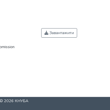
Завантажити
ubmission
t © 2026
КНУБА