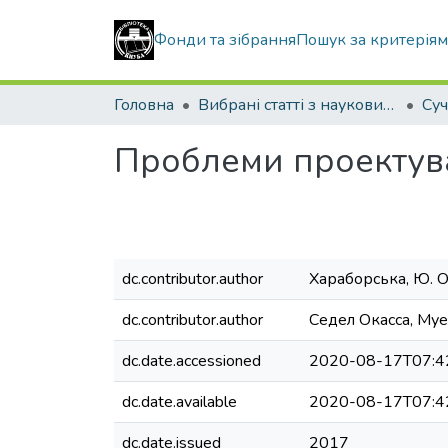
Фонди та зібрання
Пошук за критерія
Головна
Вибрані статті з наукових збірників КНУБА
Проблеми проектува
dc.contributor.author
Хараборська, Ю. О
dc.contributor.author
Седел Окасса, Му
dc.date.accessioned
2020-08-17T07:4
dc.date.available
2020-08-17T07:4
dc.date.issued
2017