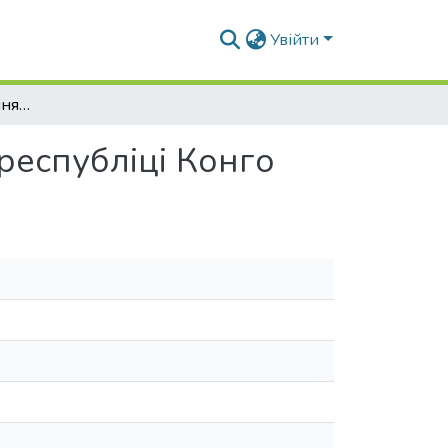
Увійти
Проблеми проектування та будівництва ТРЦ в республіці Конго
республіці Конго