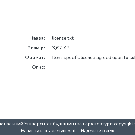
Назва:
license.txt
Розмір:
3,67 KB
Формат:
Item-specific license agreed upon to s
Опис:
ональний Університет будівництва і архітектури
copyrigh
Налаштування доступності
Надіслати відгук