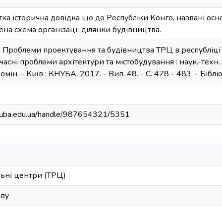
отка історична довідка що до Республіки Конго, названі о
ена схема організації ділянки будівництва.
 Проблеми проектування та будівництва ТРЦ в республіці 
асні проблеми архітектури та містобудування : наук.-техн. зб.
омін. - Київ : КНУБА, 2017. - Вип. 48. - С. 478 - 483. - Бібліо
.knuba.edu.ua/handle/987654321/5351
ьні центри (ТРЦ)
ову