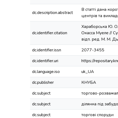
В статті дана кор
dc.description.abstract
центрів та виклад
Хараборська Ю. О.
dc.identifier.citation
Окасса Муеле // Суч
відп. ред. М. М. Дь
dc.identifier.issn
2077-3455
dc.identifier.uri
https://repositary
dc.language.iso
uk_UA
dc.publisher
КНУБА
dc.subject
торгово-розважал
dc.subject
ділянка під забуд
dc.subject
торгові споруди