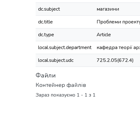
dc.subject
магазини
dc.title
Проблеми проекту
dc.type
Article
local.subject.department
кафедра теорії ар
local.subject.udc
725.2.05(672.4)
Файли
Контейнер файлів
Зараз показуємо
1 - 1 з 1