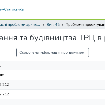
ми
Статистика
Сучасні проблеми архітектури та містобудування
Вип. 48
ння та будівництва ТРЦ в 
Скорочена інформація про документ
.
еле
2:21Z
2:21Z