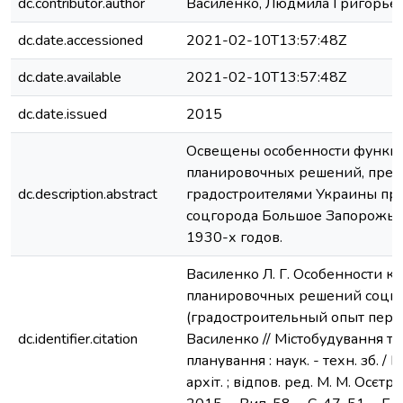
dc.contributor.author
Василенко, Людмила Григорье
dc.date.accessioned
2021-02-10T13:57:48Z
dc.date.available
2021-02-10T13:57:48Z
dc.date.issued
2015
Освещены особенности функц
планировочных решений, пре
dc.description.abstract
градостроителями Украины пр
соцгорода Большое Запорожье 
1930-х годов.
Василенко Л. Г. Особенности 
планировочных решений соцг
(градостроительный опыт первой 
dc.identifier.citation
Василенко // Містобудування та
планування : наук. - техн. зб. / К
архіт. ; відпов. ред. М. М. Осєтрі