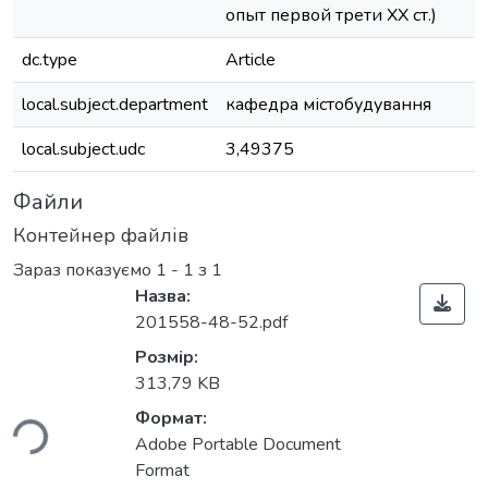
опыт первой трети ХХ ст.)
dc.type
Article
local.subject.department
кафедра містобудування
local.subject.udc
3,49375
Файли
Контейнер файлів
Зараз показуємо
1 - 1 з 1
Назва:
201558-48-52.pdf
Розмір:
313,79 KB
ься...
Формат:
Adobe Portable Document
Format