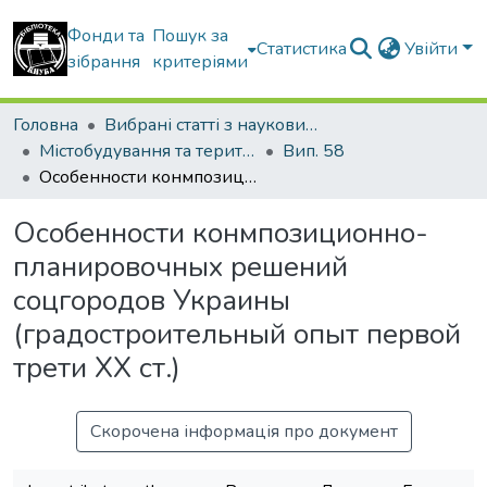
Фонди та
Пошук за
Статистика
Увійти
зібрання
критеріями
Головна
Вибрані статті з наукових збірників КНУБА
Містобудування та територіальне планування
Вип. 58
Особенности конмпозиционно-планировочных решений соцгородов Украины (градостроительный опыт первой трети ХХ ст.)
Особенности конмпозиционно-
планировочных решений
соцгородов Украины
(градостроительный опыт первой
трети ХХ ст.)
Скорочена інформація про документ