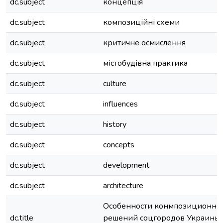
dc.subject
концепція
dc.subject
композиційні схеми
dc.subject
критичне осмислення
dc.subject
містобудівна практика
dc.subject
culture
dc.subject
influences
dc.subject
history
dc.subject
concepts
dc.subject
development
dc.subject
architecture
Особенности конмпозиционно
dc.title
решений соцгородов Украины 