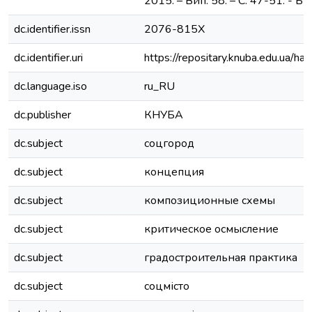
2015. – Вип. 58. – С. 47-51. - Біб
dc.identifier.issn
2076-815Х
dc.identifier.uri
https://repositary.knuba.edu.ua
dc.language.iso
ru_RU
dc.publisher
КНУБА
dc.subject
соцгород
dc.subject
концепция
dc.subject
композиционные схемы
dc.subject
критическое осмысление
dc.subject
градостроительная практика
dc.subject
соцмісто