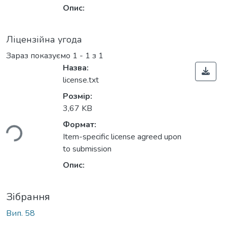
Опис:
Ліцензійна угода
Зараз показуємо
1 - 1 з 1
Назва:
license.txt
Розмір:
3,67 KB
ься...
Формат:
Item-specific license agreed upon
to submission
Опис:
Зібрання
Вип. 58