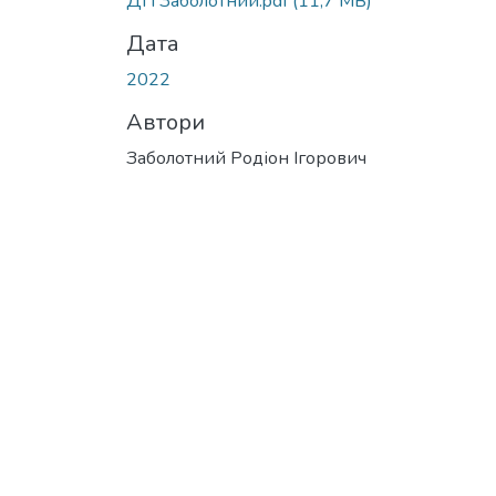
ДП Заболотний.pdf
(11,7 MB)
Дата
Автори
Заболотний Родіон Ігорович