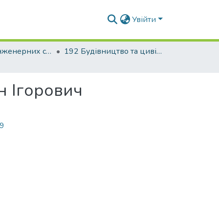
Увійти
Факультет інженерних систем та екології
192 Будівництво та цивільна інженерія. Водопостачання та водовідведення
н Ігорович
99