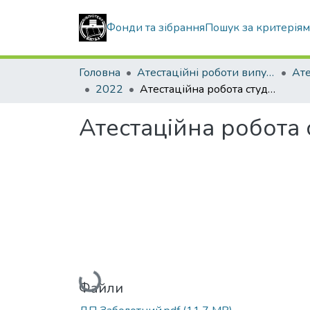
Фонди та зібрання
Пошук за критерія
Головна
Атестаційні роботи випускників
2022
Атестаційна робота студента Заболотний Родіон Ігорович
Атестаційна робота
Вантажиться...
Файли