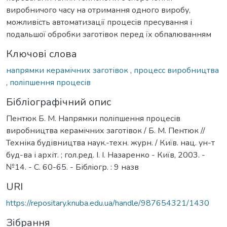
виробничого часу на отримання одного виробу,
можливість автоматизації процесів пресування і
подальшої обробки заготівок перед їх обпалюванням
Ключові слова
напрямки керамічних заготівок
,
процесс виробництва
,
поліпшення процесів
Бібліографічний опис
Пентюк Б. М. Напрямки поліпшення процесів
виробництва керамічних заготівок / Б. М. Пентюк //
Техніка будівництва наук.-техн. журн. / Київ. нац. ун-т
буд-ва і архіт. ; гол.ред. І. І. Назаренко - Київ, 2003. -
№14. - С. 60-65. - Бібліогр. : 9 назв
URI
https://repositary.knuba.edu.ua/handle/987654321/1430
Зібрання