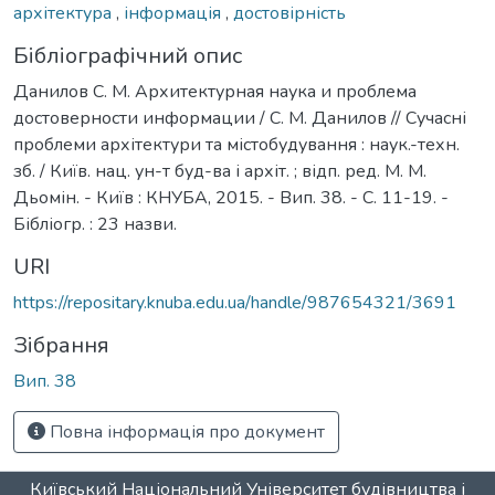
архітектура
,
інформація
,
достовірність
Бібліографічний опис
Данилов С. М. Архитектурная наука и проблема
достоверности информации / С. М. Данилов // Сучасні
проблеми архітектури та містобудування : наук.-техн.
зб. / Київ. нац. ун-т буд-ва і архіт. ; відп. ред. М. М.
Дьомін. - Київ : КНУБА, 2015. - Вип. 38. - С. 11-19. -
Бібліогр. : 23 назви.
URI
https://repositary.knuba.edu.ua/handle/987654321/3691
Зібрання
Вип. 38
Повна інформація про документ
Київський Національний Університет будівництва і