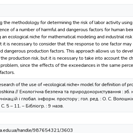
g the methodology for determining the risk of labor activity using
ence of a number of harmful and dangerous factors for human bei
g an ecological niche for mathematical modeling and industrial ris
t it is necessary to consider that the response to one factor may
nd dangerous production factors. This approach allows us to devel
the production risk, but it is necessary to take into account the
problem, since the effects of the exceedances in the same percent
factors.
arch of the use of «ecological niche» model for definition of pro
oshkina // Екологічна безпека та природокористування : зб. н
мунікацій і глобал. інформ. простору ; гол. ред. : О. С. Волошк
С. 5 – 11. – Бібліогр. : 9 назв.
nuba.edu.ua/handle/987654321/3603