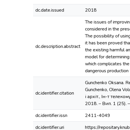
dc.date.issued
2018
The issues of improvin
considered in the pres
The possibility of usin
it has been proved tha
dc.description.abstract
the existing harmful a
model for determining 
which complicates the 
dangerous production 
Gunchenko Oksana. Rese
Gunchenko, Olena Vol
dc.identifier.citation
і архіт., Ін-т телеко
2018. – Вип. 1 (25). – 
dc.identifier.issn
2411-4049
dc.identifier.uri
https://repositary.k