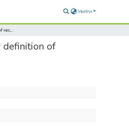
Увійти
Research of the use of «ecological niche» model for definition of production risk indicators
definition of