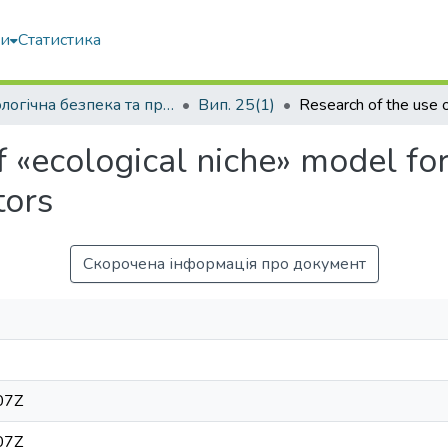
ми
Статистика
Екологічна безпека та природокористування
Вип. 25(1)
 «ecological niche» model for 
tors
Скорочена інформація про документ
07Z
07Z