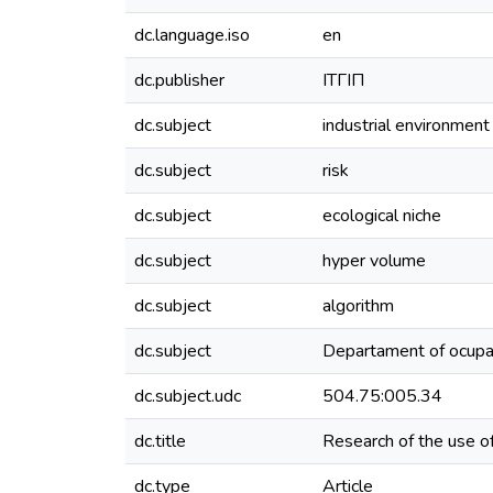
dc.language.iso
en
dc.publisher
ІТГІП
dc.subject
industrial environment
dc.subject
risk
dc.subject
ecological niche
dc.subject
hyper volume
dc.subject
algorithm
dc.subject
Departament of ocupat
dc.subject.udc
504.75:005.34
dc.title
Research of the use of 
dc.type
Article