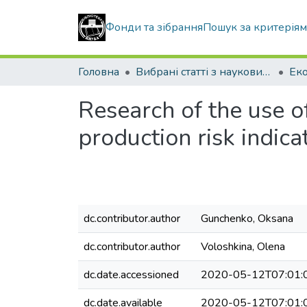
Фонди та зібрання
Пошук за критерія
Головна
Вибрані статті з наукових збірників КНУБА
Research of the use of
production risk indica
dc.contributor.author
Gunchenko, Oksana
dc.contributor.author
Voloshkina, Olena
dc.date.accessioned
2020-05-12T07:01:
dc.date.available
2020-05-12T07:01: