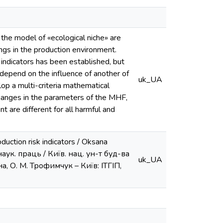
 the model of «ecological niche» are
ngs in the production environment.
k indicators has been established, but
 depend on the influence of another of
uk_UA
op a multi-criteria mathematical
 changes in the parameters of the MHF,
 are different for all harmful and
duction risk indicators / Oksana
аук. праць / Київ. нац. ун-т буд-ва
uk_UA
іна, О. М. Трофимчук – Київ: ІТГІП,