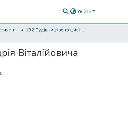
Увійти
Факультет урбаністики та просторового планування
192 Будівництво та цивільна інженерія. Міське будівництво та господарство
рія Віталійовича
45