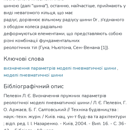
шиною (далі "шина"), останню, найчастіше, приймають у
виді невагомого кільця, що має
радіус, дорівнює вільному радіусу шини 0r , з'єднаного
з ободом колеса радіально
деформуються елементами, що представляють собою
різні комбінації фундаментальних
реологічних тіл (Гука, Ньютона, Сен-Венана [1]).
Ключові слова
визначення параметрів моделі пневматичної шини
,
моделі пневматичної шини
Бібліографічний опис
Пелевін Л. Є. Визначення пружних параметрів
реологічної моделі пневматичної шини / Л. Є. Пелевін, Г.
О. Аржаєв, Б. Г. Салтовський // Техніка будівництва :
наук.-техн. журн. / Київ. нац. ун-т буд-ва та архітектури
; відп. ред. І. І. Назаренко. - Київ, 2004. - Вип. 16. - С. 36-