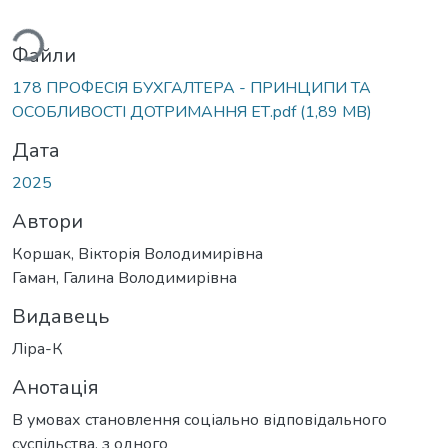
ься...
Файли
178 ПРОФЕСІЯ БУХГАЛТЕРА - ПРИНЦИПИ ТА
ОСОБЛИВОСТІ ДОТРИМАННЯ ЕТ.pdf
(1,89 MB)
Дата
2025
Автори
Коршак, Вікторія Володимирівна
Гаман, Галина Володимирівнa
Видавець
Ліра-К
Анотація
В умовах становлення соціально відповідального
суспільства, з одного