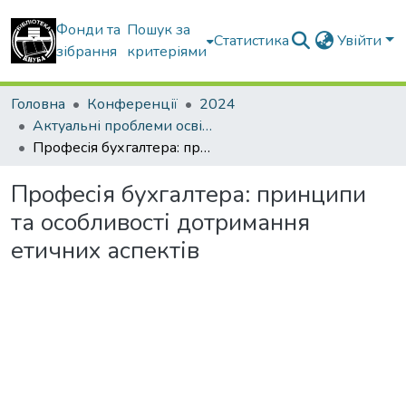
Фонди та
Пошук за
Статистика
Увійти
зібрання
критеріями
Головна
Конференції
2024
Актуальні проблеми освітнього процесу в контексті європейського вибору України
Професія бухгалтера: принципи та особливості дотримання етичних аспектів
Професія бухгалтера: принципи
та особливості дотримання
етичних аспектів