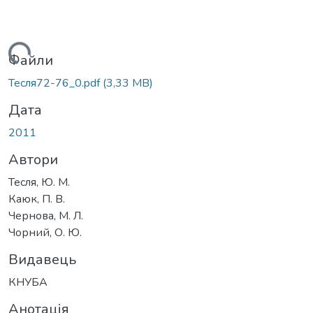
ажиться...
Файли
Тесля72-76_0.pdf
(3,33 MB)
Дата
2011
Автори
Тесля, Ю. М.
Каюк, П. В.
Чернова, М. Л.
Чорний, О. Ю.
Видавець
КНУБА
Анотація