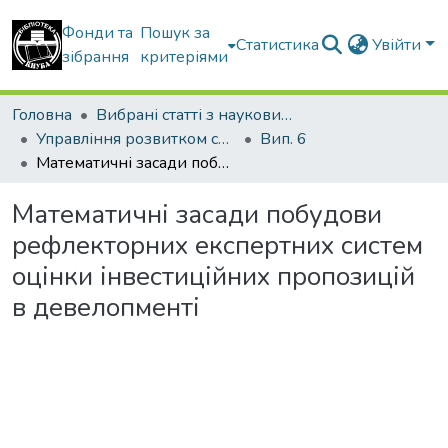
Фонди та
Пошук за
Статистика
Увійти
зібрання
критеріями
Головна
Вибрані статті з наукових збірників КНУБА
Управління розвитком складних систем
Вип. 6
Математичні засади побудови рефлекторних експертних систем оцінки інвестиційних пропозицій в девелопменті
Математичні засади побудови
рефлекторних експертних систем
оцінки інвестиційних пропозицій
в девелопменті