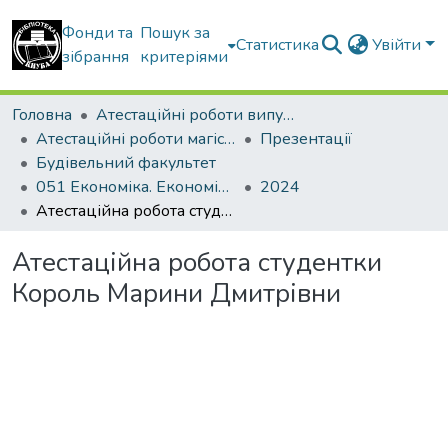
Фонди та
Пошук за
Статистика
Увійти
зібрання
критеріями
Головна
Атестаційні роботи випускників
Атестаційні роботи магістрів
Презентації
Будівельний факультет
051 Економіка. Економіка підприємства
2024
Атестаційна робота студентки Король Марини Дмитрівни
Атестаційна робота студентки
Король Марини Дмитрівни