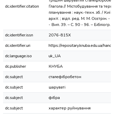
тріщин шаруватих сталефібробетонн
dc.identifier.citation
Глагола // Містобудування та тери
планування : наук.-техн. зб. / Київ.
архіт. ; відп. ред. М. М. Осєтрін. -
- Вип. 39. – С. 90 - 96. – Бібліогр. :
dc.identifier.issn
2076-815Х
dc.identifier.uri
https://repositary.knuba.edu.ua/h
dc.language.iso
uk_UA
dc.publisher
КНУБА
dc.subject
сталефібробетон
dc.subject
шаруваті
dc.subject
фібра
dc.subject
характер руйнування