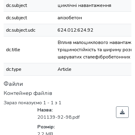
dc.subject
циклічні навантаження
dc.subject
алізобетон
dc.subject.udc
624.012:624.92
Вплив малоциклового навантажен
dc.title
тріщиностійкість та ширину розк
шаруватих сталефібробетонних п
dc.type
Article
Файли
Контейнер файлів
Зараз показуємо
1 - 1 з 1
Назва:
201139-92-98.pdf
Розмір:
2,2 MB