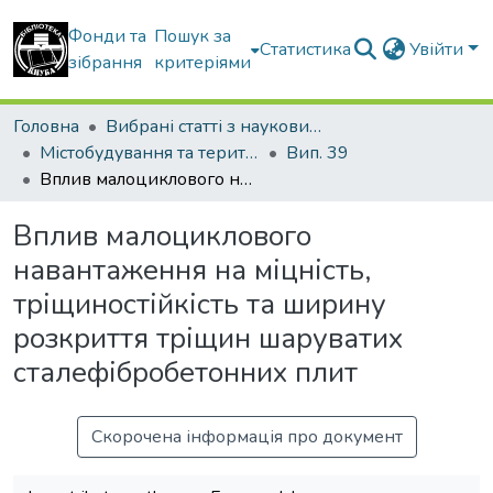
Фонди та
Пошук за
Статистика
Увійти
зібрання
критеріями
Головна
Вибрані статті з наукових збірників КНУБА
Містобудування та територіальне планування
Вип. 39
Вплив малоциклового навантаження на міцність, тріщиностійкість та ширину розкриття тріщин шаруватих сталефібробетонних плит
Вплив малоциклового
навантаження на міцність,
тріщиностійкість та ширину
розкриття тріщин шаруватих
сталефібробетонних плит
Скорочена інформація про документ