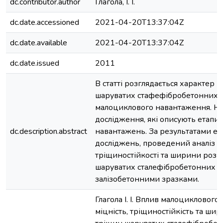
dc.contributor.author
Глагола, І. І.
dc.date.accessioned
2021-04-20T13:37:04Z
dc.date.available
2021-04-20T13:37:04Z
dc.date.issued
2011
В статті розглядається характер 
шаруватих стафефібробетонних п
малоциклового навантаження. Н
дослідження, які описують етапи 
dc.description.abstract
навантажень. За результатами е
досліджень, проведений аналіз мі
тріщиностійкості та ширини розк
шаруватих сталефібробетонних пл
залізобетонними зразками.
Глагола І. І. Вплив малоцикловог
міцність, тріщиностійкість та ши