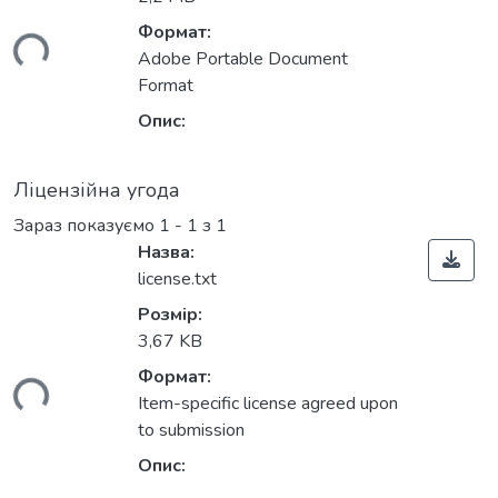
Формат:
ься...
Adobe Portable Document
Format
Опис:
Ліцензійна угода
Зараз показуємо
1 - 1 з 1
Назва:
license.txt
Розмір:
3,67 KB
Формат:
ься...
Item-specific license agreed upon
to submission
Опис: