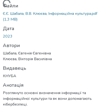
Вантажиться...
Файли
Є.Є. Шабала, В.В. Клюєва, Інформаційна культура.pdf
(1,3 MB)
Дата
2023
Автори
Шабала, Євгенія Євгенівна
Клюєва, Вікторія Василівна
Видавець
КНУБА
Анотація
Розглянуто основні визначення інформації та
інформаційної культури та як вони допомагають
кібербезпеці.