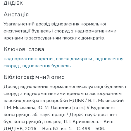
ДНДІБК
Анотація
Узагальнений досвід відновлення нормальної
експлуатації будівель і споруд з наднормативними
кренами із застосуванням плоских домкратів.
Ключові слова
наднормативні крени
,
плоскі домкрати
,
відновлення
споруд
,
відновлення будівель
Бібліографічний опис
Досвід відновлення нормальної експлуатації будівель і
споруд з наднормативними креном із застосуванням
плоских домкратів розробки НДІБК / В. Г. Мілявський,
І. М. Москаліна, Ю. М. Лащенко [та ін.] // Будівельні
конструкції : зб. наук. праць / Держ. наук.-досл. ін-т
буд. конструкцій ; гол. ред. П. І. Кривошеєв. – Київ :
ДНДІБК, 2016. – Вип. 83, кн. 1. – С. 499 – 506. –