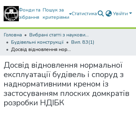
Фонди та
Пошук за
Статистика
Увійти
зібрання
критеріями
Головна
Вибрані статті з наукових збірників КНУБА
Будівельні конструкції
Вип. 83(1)
Досвід відновлення нормальної експлуатації будівель і споруд з наднормативними креном із застосуванням плоских домкратів розробки НДІБК
Досвід відновлення нормальної
експлуатації будівель і споруд з
наднормативними креном із
застосуванням плоских домкратів
розробки НДІБК