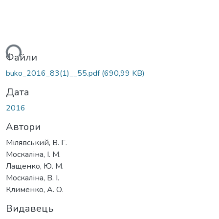
ться...
Файли
buko_2016_83(1)__55.pdf
(690,99 KB)
Дата
2016
Автори
Мілявський, В. Г.
Москаліна, І. М.
Лащенко, Ю. М.
Москаліна, В. І.
Клименко, А. О.
Видавець