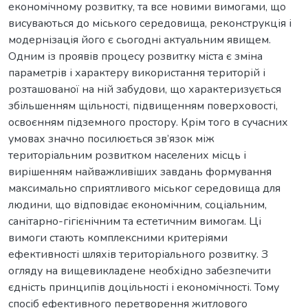
економічному розвитку, та все новими вимогами, що
висуваються до міського середовища, реконструкція і
модернізація його є сьогодні актуальним явищем.
Одним із проявів процесу розвитку міста є зміна
параметрів і характеру використання територій і
розташованої на ній забудови, що характеризується
збільшенням щільності, підвищенням поверховості,
освоєнням підземного простору. Крім того в сучасних
умовах значно посилюється зв’язок між
територіальним розвитком населених місць і
вирішенням найважливіших завдань формування
максимально сприятливого міськог середовища для
людини, що відповідає економічним, соціальним,
санітарно-гігієнічним та естетичним вимогам. Ці
вимоги стають комплексними критеріями
ефективності шляхів територіального розвитку. З
огляду на вищевикладене необхідно забезпечити
єдність принципів доцільності і економічності. Тому
спосіб ефективного перетворення житлового