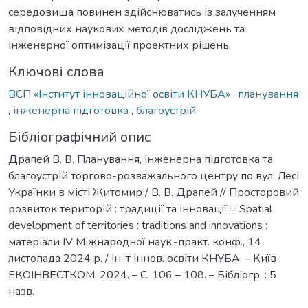
середовища повинен здійснюватись із залученням
відповідних наукових методів досліджень та
інженерної оптимізації проектних рішень.
Ключові слова
ВСП «Інститут інноваційної освіти КНУБА»
,
планування
,
інженерна підготовка
,
благоустрій
Бібліографічний опис
Драпей В. В. Планування, інженерна підготовка та
благоустрій торгово-розважального центру по вул. Лесі
Українки в місті Житомир / В. В. Драпей // Просторовий
розвиток територій : традиції та інновації = Spatial
development of territories : traditions and innovations :
матеріали IV Міжнародної наук.-практ. конф., 14
листопада 2024 р. / Ін-т іннов. освіти КНУБА. – Київ :
ЕКОІНВЕСТКОМ, 2024. – С. 106 – 108. – Бібліогр. : 5
назв.