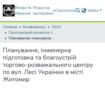
Фонди та
Пошук за
Статистика
Увійти
зібрання
критеріями
Головна
Конференції
2024
Просторовий розвиток територій: Традиції та інновації
Планування, інженерна підготовка та благоустрій торгово-розважального центру по вул. Лесі Українки в місті Житомир
Планування, інженерна
підготовка та благоустрій
торгово-розважального центру
по вул. Лесі Українки в місті
Житомир