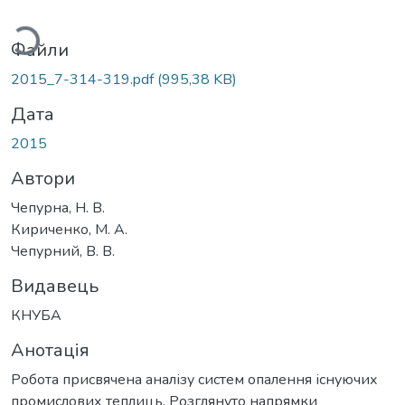
ажиться...
Файли
2015_7-314-319.pdf
(995,38 KB)
Дата
2015
Автори
Чепурна, Н. В.
Кириченко, М. А.
Чепурний, В. В.
Видавець
КНУБА
Анотація
Робота присвячена аналізу систем опалення існуючих
промислових теплиць. Розглянуто напрямки