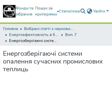
Фонди та
Пошук за
Статистика
Увійти
зібрання
критеріями
Головна
Вибрані статті з наукових збірників КНУБА
Енергоефективність в будівництві та архітектурі
Вип. 7
Енергозберігаючі системи опалення сучасних промислових теплиць
Енергозберігаючі системи
опалення сучасних промислових
теплиць