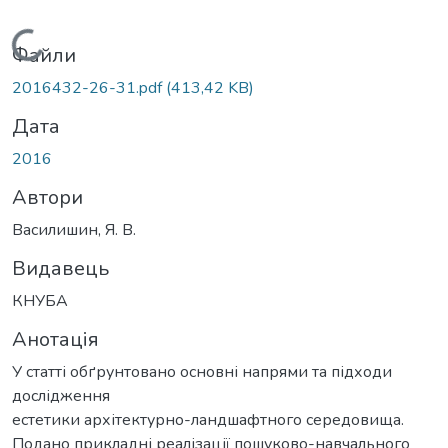
Вантажиться...
Файли
2016432-26-31.pdf
(413,42 KB)
Дата
2016
Автори
Василишин, Я. В.
Видавець
КНУБА
Анотація
У статті обґрунтовано основні напрями та підходи
дослідження
естетики архітектурно-ландшафтного середовища.
Подано прикладні реалізації пошуково-навчального