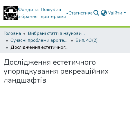
Фонди та
Пошук за
Статистика
Увійти
зібрання
критеріями
Головна
Вибрані статті з наукових збірників КНУБА
Сучасні проблеми архітектури та містобудування
Вип. 43(2)
Дослідження естетичного упорядкування рекреаційних ландшафтів
Дослідження естетичного
упорядкування рекреаційних
ландшафтів