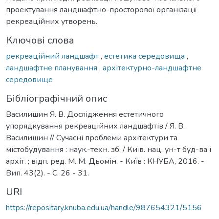
проектування ландшафтно-просторової організації
рекреаційних утворень.
Ключові слова
рекреаційний ландшафт
,
естетика середовища
,
ландшафтне планування
,
архітектурно-ландшафтне
середовище
Бібліографічний опис
Василишин Я. В. Дослідження естетичного
упорядкування рекреаційних ландшафтів / Я. В.
Василишин // Сучасні проблеми архітектури та
містобудування : наук.-техн. зб. / Київ. нац. ун-т буд-ва і
архіт. ; відп. ред. М. М. Дьомін. - Київ : КНУБА, 2016. -
Вип. 43(2). - С. 26 - 31.
URI
https://repositary.knuba.edu.ua/handle/987654321/5156