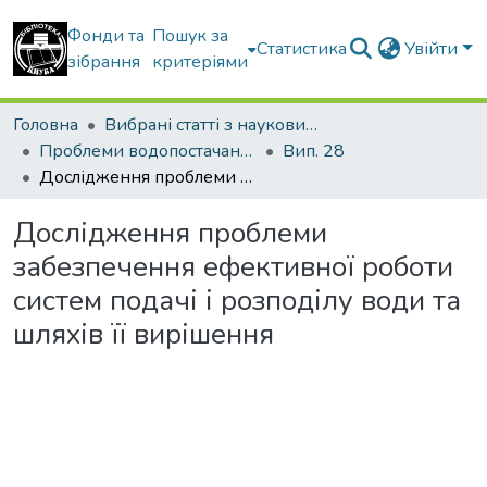
Фонди та
Пошук за
Статистика
Увійти
зібрання
критеріями
Головна
Вибрані статті з наукових збірників КНУБА
Проблеми водопостачання, водовідведення та гідравліки
Вип. 28
Дослідження проблеми забезпечення ефективної роботи систем подачі і розподілу води та шляхів її вирішення
Дослідження проблеми
забезпечення ефективної роботи
систем подачі і розподілу води та
шляхів її вирішення