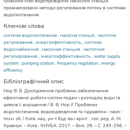
сучасний стан водопровідних насосних станцій,
проаналізовано методи регулювання потоку в системах
водопостачання.
Ключові слова
система водопостачання
,
насосна станція
,
частотне
регулювання
,
енергоефективність
,
система
водоснабжения
,
насосная станция
,
частотное
регулирование
,
энергоэффективность
,
water supply
system
,
pumping station
,
frequency regulation
,
energy
efficiency
Бібліографічний опис
Нор В. В. Дослідження проблеми забезпечення
ефективної роботи систем подачі і розподілу води та
шляхів її вирішення / В. В. Нор // Проблеми
водопостачання, водовідведення та гідравліки : наук.-
техн. зб. / Київ. нац. ун-т буд-ва і архіт. ; гол. ред. А. М.
Кравчук. – Київ : КНУБА, 2017. – Вип. 28. – С. 249-256. –