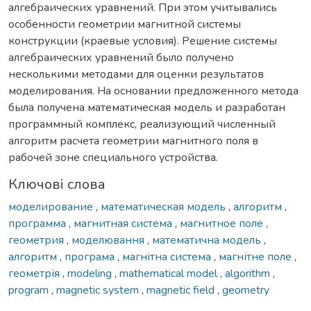
алгебраических уравнений. При этом учитывались
особенности геометрии магнитной системы
конструкции (краевые условия). Решение системы
алгебраических уравнений было получено
несколькими методами для оценки результатов
моделирования. На основании предложенного метода
была получена математическая модель и разработан
программный комплекс, реализующий численный
алгоритм расчета геометрии магнитного поля в
рабочей зоне специального устройства.
Ключові слова
моделирование
,
математическая модель
,
алгоритм
,
программа
,
магнитная система
,
магнитное поле
,
геометрия
,
моделювання
,
математична модель
,
алгоритм
,
програма
,
магнітна система
,
магнітне поле
,
геометрія
,
modeling
,
mathematical model
,
algorithm
,
program
,
magnetic system
,
magnetic field
,
geometry