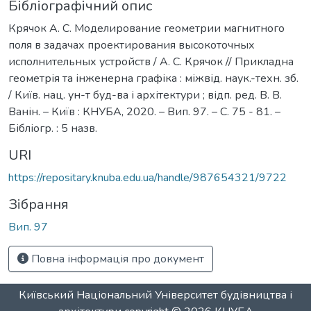
Бібліографічний опис
Крячок А. С. Моделирование геометрии магнитного
поля в задачах проектирования высокоточных
исполнительных устройств / А. С. Крячок // Прикладна
геометрія та інженерна графіка : міжвід. наук.-техн. зб.
/ Київ. нац. ун-т буд-ва і архітектури ; відп. ред. В. В.
Ванін. – Київ : КНУБА, 2020. – Вип. 97. – С. 75 - 81. –
Бібліогр. : 5 назв.
URI
https://repositary.knuba.edu.ua/handle/987654321/9722
Зібрання
Вип. 97
Повна інформація про документ
Київський Національний Університет будівництва і