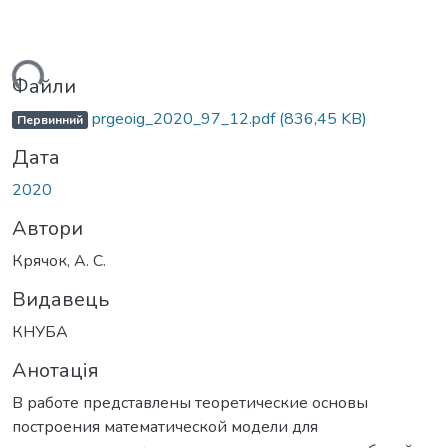
ься...
Файли
prgeoig_2020_97_12.pdf
(836,45 KB)
Первинний
Дата
2020
Автори
Крячок, А. С.
Видавець
КНУБА
Анотація
В работе представлены теоретические основы
построения математической модели для