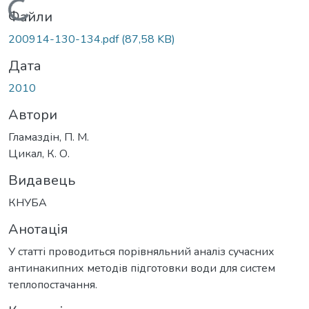
Вантажиться...
Файли
200914-130-134.pdf
(87,58 KB)
Дата
2010
Автори
Гламаздін, П. М.
Цикал, К. О.
Видавець
КНУБА
Анотація
У статті проводиться порівняльний аналіз сучасних
антинакипних методів підготовки води для систем
теплопостачання.