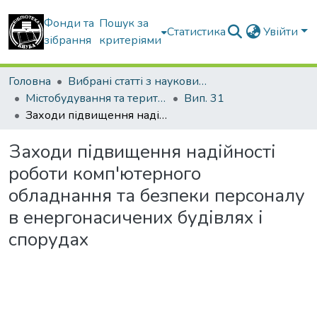
Фонди та
Пошук за
Статистика
Увійти
зібрання
критеріями
Головна
Вибрані статті з наукових збірників КНУБА
Містобудування та територіальне планування
Вип. 31
Заходи підвищення надійності роботи комп'ютерного обладнання та безпеки персоналу в енергонасичених будівлях і спорудах
Заходи підвищення надійності
роботи комп'ютерного
обладнання та безпеки персоналу
в енергонасичених будівлях і
спорудах