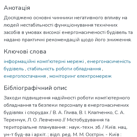
Анотація
Досліджено основні чинники негативного впливу на
людей нестабільності функціонування технічних
засобів в умовах високої енергонасиченості будівель та
надано практичні рекомендацій щодо його зниження.
Ключові слова
інформаційні комп'ютерні мережі
,
енергонасиченість
будівель
,
стабільність роботи обладнання
,
енергопостачання
,
моніторинг електромереж
Бібліографічний опис
Заходи підвищення надійності роботи комп’ютерного
обладнання та безпеки персоналу в енергонасичених
будівлях і спорудах / В. А. Глива, В. І. Клапченко, С. А.
Теренчук, Л. О. Левченко // Містобудування та
територіальне планування : наук.-техн. зб. / Київ. нац.
ун-т буд-ва і архіт. ; відп. ред. М. М. Осєтрін. - Київ :