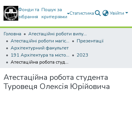
Фонди та
Пошук за
Статистика
Увійти
зібрання
критеріями
Головна
Атестаційні роботи випускників
Атестаційні роботи магістрів
Презентації
Архітектурний факультет
191 Архітектура та містобудування. Містобудування. Архітектурно-містобудівне проектування
2023
Атестаційна робота студента Туровеця Олексія Юрійовича
Атестаційна робота студента
Туровеця Олексія Юрійовича