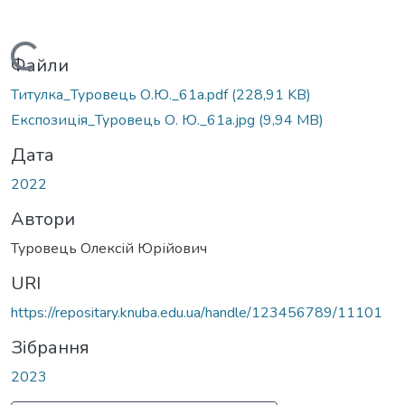
Вантажиться...
Файли
Титулка_Туровець О.Ю._61а.pdf
(228,91 KB)
Експозиція_Туровець О. Ю._61а.jpg
(9,94 MB)
Дата
2022
Автори
Туровець Олексій Юрійович
URI
https://repositary.knuba.edu.ua/handle/123456789/11101
Зібрання
2023