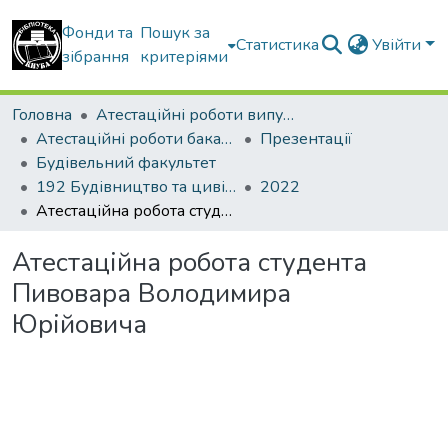
Фонди та
Пошук за
Статистика
Увійти
зібрання
критеріями
Головна
Атестаційні роботи випускників
Атестаційні роботи бакалаврів
Презентації
Будівельний факультет
192 Будівництво та цивільна інженерія. Промислове і цивільне будівництво
2022
Атестаційна робота студента Пивовара Володимира Юрійовича
Атестаційна робота студента
Пивовара Володимира
Юрійовича