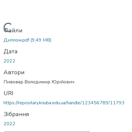
Вантажиться...
Файли
Диплом.pdf
(9,49 MB)
Дата
2022
Автори
Пивовар Володимир Юрійович
URI
https://repositary.knuba.edu.ua/handle/123456789/11793
Зібрання
2022