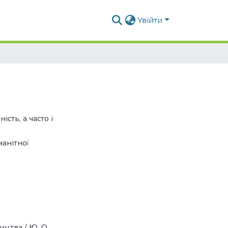
Увійти
сть, а часто і
анітної
цтва / Ю. О.