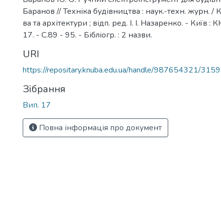
Баранов // Техніка будівництва : наук.-техн. журн. / К
ва та архітектури ; відп. ред. І. І. Назаренко. - Київ :
17. - С.89 - 95. - Бібліогр. : 2 назви.
URI
https://repositary.knuba.edu.ua/handle/987654321/3159
Зібрання
Вип. 17
Повна інформація про документ