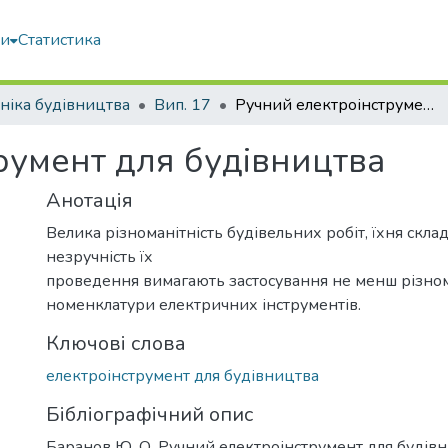
ми
Статистика
ніка будівництва
Вип. 17
Ручний електроінструмент для будівництва
румент для будівництва
Анотація
Велика різноманітність будівельних робіт, їхня складні
незручність їх
проведення вимагають застосування не менш різном
номенклатури електричних інструментів.
Ключові слова
електроінструмент для будівництва
Бібліографічний опис
Баранов Ю. О. Ручний електроінструмент для будівни