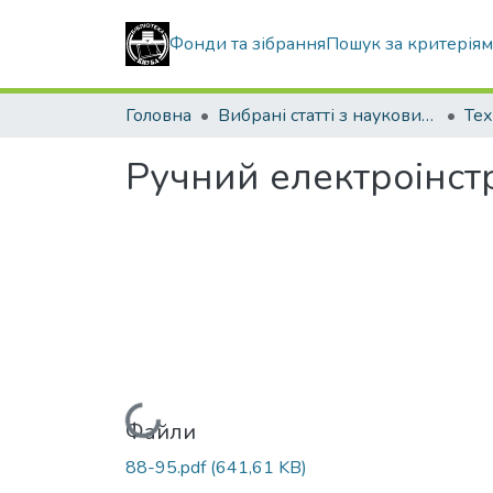
Фонди та зібрання
Пошук за критерія
Головна
Вибрані статті з наукових збірників КНУБА
Тех
Ручний електроінст
Вантажиться...
Файли
88-95.pdf
(641,61 KB)