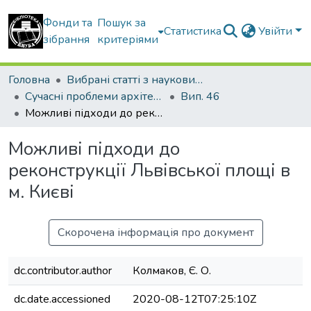
Фонди та
Пошук за
Статистика
Увійти
зібрання
критеріями
Головна
Вибрані статті з наукових збірників КНУБА
Сучасні проблеми архітектури та містобудування
Вип. 46
Можливі підходи до реконструкції Львівської площі в м. Києві
Можливі підходи до
реконструкції Львівської площі в
м. Києві
Скорочена інформація про документ
dc.contributor.author
Колмаков, Є. О.
dc.date.accessioned
2020-08-12T07:25:10Z