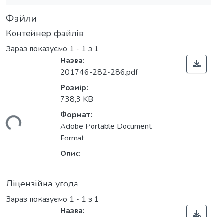
Файли
Контейнер файлів
Зараз показуємо
1 - 1 з 1
Назва:
201746-282-286.pdf
Розмір:
738,3 KB
Формат:
ться...
Adobe Portable Document
Format
Опис:
Ліцензійна угода
Зараз показуємо
1 - 1 з 1
Назва: