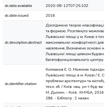
dc.date.available
2020-08-12T07:25:10Z
dc.date.issued
2016
Досліджено теорію класифікації
та формою. Розглянуто можливост
Львівської площі у м. Києві з точк
dc.description.abstract
максимальної комфортності для р
населення. Визначено основні н
Львівської площі шляхом будівни
багатофункціонального центру.
Колмаков Є. О. Можливі підходи 
Львівської площі в м. Києві / Є. О.
проблеми архітектури та містобуду
dc.identifier.citation
техн. зб. / Київ. нац. ун-т буд-ва і а
М. Дьомін. - Київ : КНУБА, 2016. - 
286. - Бібліогр : 2 назви.