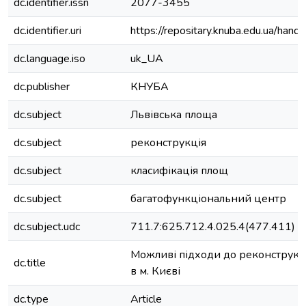
dc.identifier.issn
2077-3455
dc.identifier.uri
https://repositary.knuba.edu.ua/h
dc.language.iso
uk_UA
dc.publisher
КНУБА
dc.subject
Львівська площа
dc.subject
реконструкція
dc.subject
класифікація площ
dc.subject
багатофункціональний центр
dc.subject.udc
711.7:625.712.4.025.4(477.411)
Можливі підходи до реконструкці
dc.title
в м. Києві
dc.type
Article