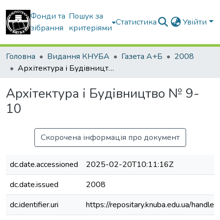
Фонди та
Пошук за
Статистика
Увійти
зібрання
критеріями
Головна
Видання КНУБА
Газета А+Б
2008
Архітектура і Будівництво № 9-10
Архітектура і Будівництво № 9-
10
Скорочена інформація про документ
dc.date.accessioned
2025-02-20T10:11:16Z
dc.date.issued
2008
dc.identifier.uri
https://repositary.knuba.edu.ua/han