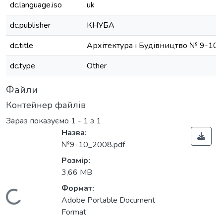
dc.language.iso
uk
dc.publisher
КНУБА
dc.title
Архітектура і Будівництво № 9-10
dc.type
Other
Файли
Контейнер файлів
Зараз показуємо
1 - 1 з 1
Назва:
№9-10_2008.pdf
Розмір:
3,66 MB
Формат:
Вантажиться...
Adobe Portable Document
Format