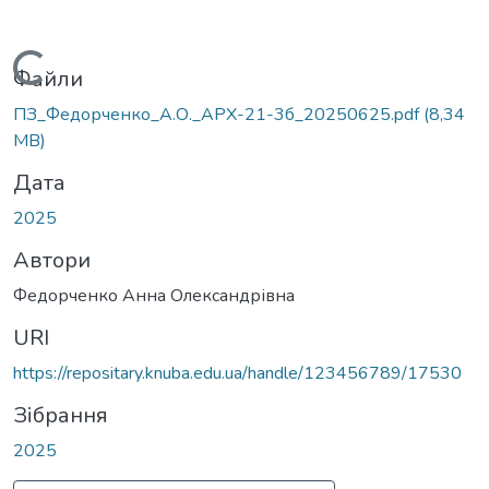
Вантажиться...
Файли
ПЗ_Федорченко_А.О._АРХ-21-3б_20250625.pdf
(8,34
MB)
Дата
2025
Автори
Федорченко Анна Олександрівна
URI
https://repositary.knuba.edu.ua/handle/123456789/17530
Зібрання
2025