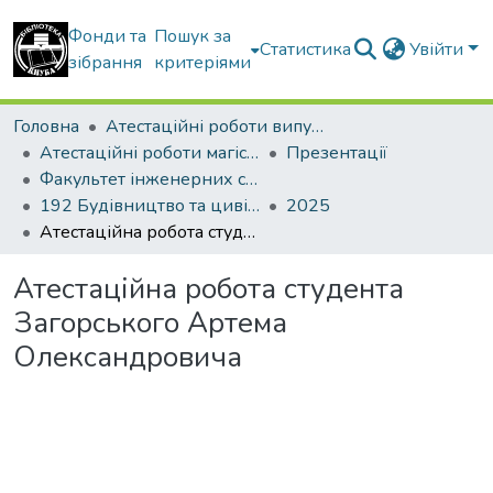
Фонди та
Пошук за
Статистика
Увійти
зібрання
критеріями
Головна
Атестаційні роботи випускників
Атестаційні роботи магістрів
Презентації
Факультет інженерних систем та екології
192 Будівництво та цивільна інженерія. Теплогазопостачання і вентиляція
2025
Атестаційна робота студента Загорського Артема Олександровича
Атестаційна робота студента
Загорського Артема
Олександровича