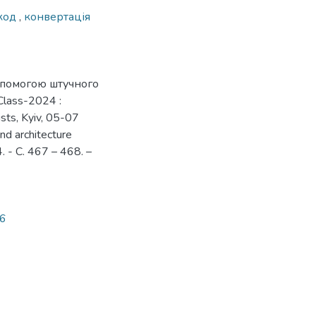
код
,
конвертація
опомогою штучного
Class-2024 :
ists, Kyiv, 05-07
nd architecture
. - С. 467 – 468. –
16