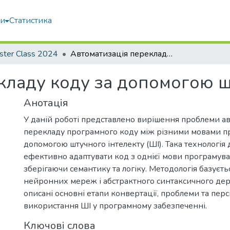
ми
Статистика
ster Class 2024
Автоматизація перекладу коду за допомогою штучного інтелекту
кладу коду за допомогою ш
Анотація
У даній роботі представлено вирішення проблеми ав
перекладу програмного коду між різними мовами п
допомогою штучного інтелекту (ШІ). Така технологія
ефективно адаптувати код з однієї мови програмува
зберігаючи семантику та логіку. Методологія базуєть
нейронних мереж і абстрактного синтаксичного дерев
описані основні етапи конвертації, проблеми та пер
використання ШІ у програмному забезпеченні.
Ключові слова