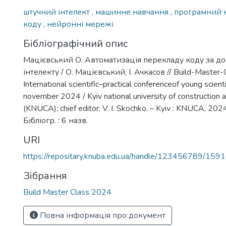
штучний інтелект
,
машинне навчання
,
програмний 
коду
,
нейронні мережі
Бібліографічний опис
Мацієвський О. Автоматизація перекладу коду за д
інтелекту / О. Мацієвський, І. Ачкасов // Build-Master-
International scientific–practical conferenceof young scient
november 2024 / Kyiv national university of construction a
(KNUCA); chief editor: V. I. Skochko. – Kyiv : KNUCA, 2024
Бібліогр. : 6 назв.
URI
https://repositary.knuba.edu.ua/handle/123456789/159
Зібрання
Build Master Class 2024
Повна інформація про документ