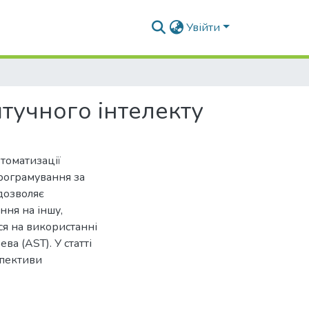
Увійти
тучного інтелекту
томатизації
рограмування за
 дозволяє
ння на іншу,
ся на використанні
а (AST). У статті
спективи