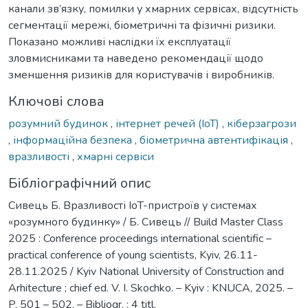
канали зв’язку, помилки у хмарних сервісах, відсутність
сегментації мережі, біометричні та фізичні ризики.
Показано можливі наслідки їх експлуатації
зловмисниками та наведено рекомендації щодо
зменшення ризиків для користувачів і виробників.
Ключові слова
розумний будинок
,
інтернет речей (ІоТ)
,
кіберзагрози
,
інформаційна безпека
,
біометрична автентифікація
,
вразливості
,
хмарні сервіси
Бібліографічний опис
Сивець Б. Вразливості IoT-пристроїв у системах
«розумного будинку» / Б. Сивець // Build Master Class
2025 : Conference proceedings international scientific –
practical conference of young scientists, Kyiv, 26.11-
28.11.2025 / Kyiv National University of Construction and
Arhitecture ; chief ed. V. I. Skochko. – Kyiv : KNUCA, 2025. –
P. 501 – 502. – Bibliogr. : 4 titl.