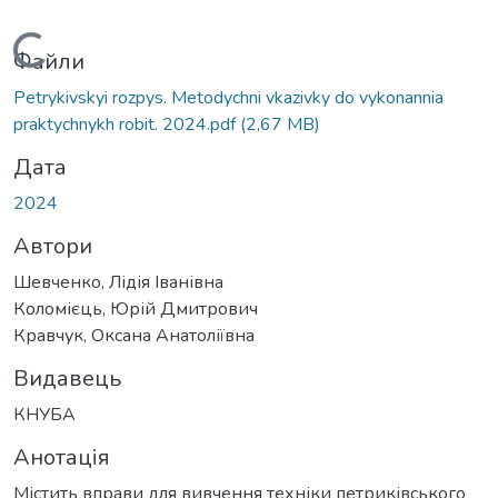
Вантажиться...
Файли
Petrykivskyi rozpys. Metodychni vkazivky do vykonannia
praktychnykh robit. 2024.pdf
(2,67 MB)
Дата
2024
Автори
Шевченко, Лідія Іванівна
Коломієць, Юрій Дмитрович
Кравчук, Оксана Анатоліївна
Видавець
КНУБА
Анотація
Містить вправи для вивчення техніки петриківського