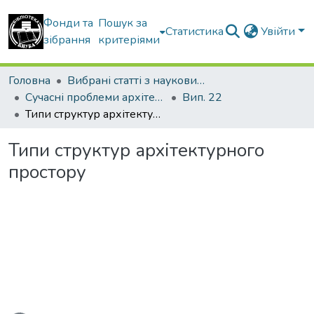
Фонди та
Пошук за
Статистика
Увійти
зібрання
критеріями
Головна
Вибрані статті з наукових збірників КНУБА
Сучасні проблеми архітектури та містобудування
Вип. 22
Типи структур архітектурного простору
Типи структур архітектурного
простору