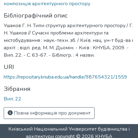
композиція архітектурного простору
Бібліографічний опис
Ушаков Г. Н. Типи структур архітектурного простору / Г.
Н. Ушаков // Сучасні проблеми архітектури та
містобудування : наук.-техн. зб. / Київ. нац. ун-т буд-ва і
архіт. ; відп. ред. М. М. Дьомін. - Київ : КНУБА, 2009. -
Вип. 22. - С. 63-67. - Бібліогр. : 4 назви.
URI
https://repositary.knuba.edu.ua/handle/987654321/1559
Зібрання
Вип. 22
Повна інформація про документ
Київський Національний Університет будівництва і
архітектури
copyright © 2026
КНУБА