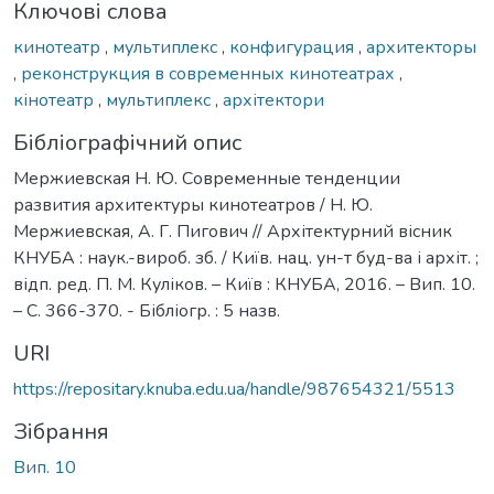
Ключові слова
кинотеатр
,
мультиплекс
,
конфигурация
,
архитекторы
,
реконструкция в современных кинотеатрах
,
кінотеатр
,
мультиплекс
,
архітектори
Бібліографічний опис
Мержиевская Н. Ю. Современные тенденции
развития архитектуры кинотеатров / Н. Ю.
Мержиевская, А. Г. Пигович // Архітектурний вісник
КНУБА : наук.-вироб. зб. / Київ. нац. ун-т буд-ва і архіт. ;
відп. ред. П. М. Куліков. – Київ : КНУБА, 2016. – Вип. 10.
– С. 366-370. - Бібліогр. : 5 назв.
URI
https://repositary.knuba.edu.ua/handle/987654321/5513
Зібрання
Вип. 10