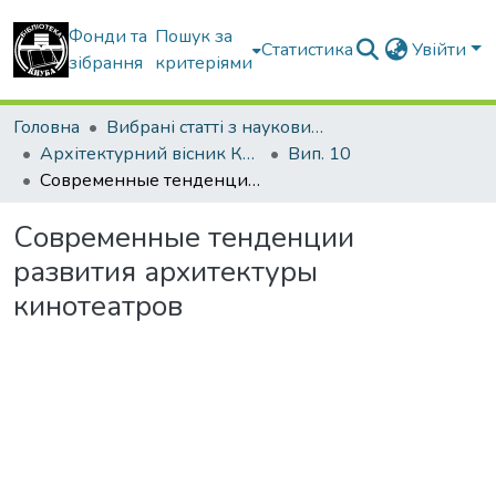
Фонди та
Пошук за
Статистика
Увійти
зібрання
критеріями
Головна
Вибрані статті з наукових збірників КНУБА
Архітектурний вісник КНУБА
Вип. 10
Современные тенденции развития архитектуры кинотеатров
Современные тенденции
развития архитектуры
кинотеатров