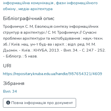
інформаційна комунікація
,
фази інформаційного
обміну
,
медіа-архітектура
Бібліографічний опис
Трофимчук С. М, Еволюція синтезу інформаційних
структур в архітектурі / С. М. Трофимчук // Сучасні
проблеми архітектури та містобудування : наук.-техн.
зб. / Київ. нац. ун-т буд-ва і архіт. ; відп. ред. М. М.
Дьомін. - Київ. : КНУБА, 2013. - Вип. 34. - С. 247 - 252.
- Бібліогр. : 5 назв.
URI
https://repositary.knuba.edu.ua/handle/987654321/4609
Зібрання
Вип. 34
Повна інформація про документ