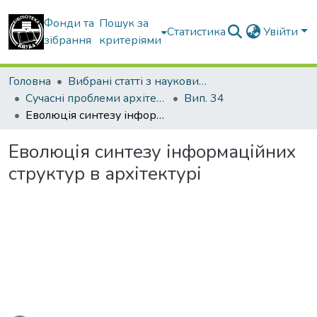
Фонди та
Пошук за
Статистика
Увійти
зібрання
критеріями
Головна
Вибрані статті з наукових збірників КНУБА
Сучасні проблеми архітектури та містобудування
Вип. 34
Еволюція синтезу інформаційних структур в архітектурі
Еволюція синтезу інформаційних
структур в архітектурі