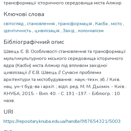
трансформації історичного середовища міста Алжир.
Ключові слова
світогляд
,
становлення
,
трансформація
,
Касба
,
місто
,
ідентичність
,
цивілізація
,
Захід
,
колоніалізм
Бібліографічний опис
Швець Є. В. Особливості становлення та трансформації
мультикультурного міського середовища історичного
ядра (Касби) міста Алжир під впливом західної
цивілізації // Є.В. Швець // Сучасні проблеми
архітектури та містобудування : наук.-техн. зб. / Київ.
нац. ун-т буд-ва і архіт. ; відп. ред. М. М. Дьомін. - Київ :
КНУБА, 2015. - Вип. 40. - С. 191 -197. - Бібліогр. : 10
назв.
URI
https://repositary.knuba.edu.ua/handle/987654321/5003