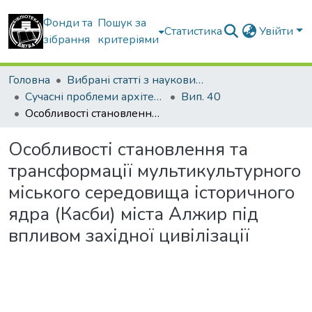
Фонди та
Пошук за
Статистика
Увійти
зібрання
критеріями
Головна
Вибрані статті з наукових збірників КНУБА
Сучасні проблеми архітектури та містобудування
Вип. 40
Особливості становлення та трансформації мультикультурного міського середовища історичного ядра (Касби) міста Алжир під впливом західної цивілізації
Особливості становлення та
трансформації мультикультурного
міського середовища історичного
ядра (Касби) міста Алжир під
впливом західної цивілізації