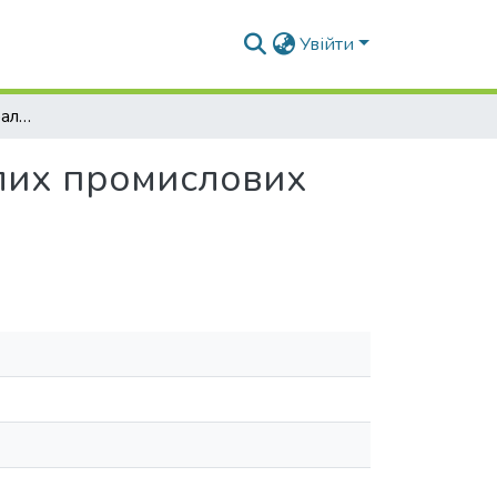
Увійти
Напрям реновації морально та фізично застарілих промислових будівель
ілих промислових