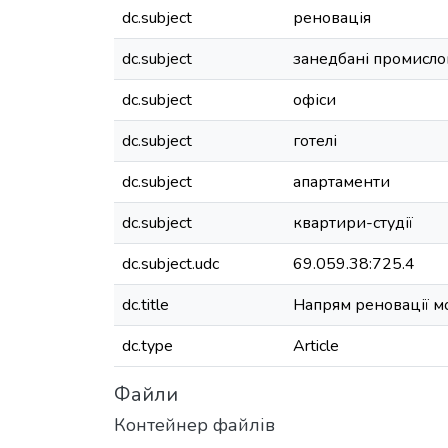
dc.subject
реновація
dc.subject
занедбані промислов
dc.subject
офіси
dc.subject
готелі
dc.subject
апартаменти
dc.subject
квартири-студії
dc.subject.udc
69.059.38:725.4
dc.title
Напрям реновації м
dc.type
Article
Файли
Контейнер файлів