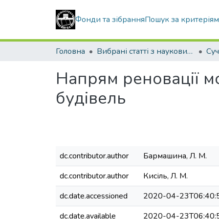
Фонди та зібрання
Пошук за критерія
Головна
Вибрані статті з наукових збірників КНУБА
Напрям реновації м
будівель
dc.contributor.author
Бармашина, Л. М.
dc.contributor.author
Кисіль, Л. М.
dc.date.accessioned
2020-04-23T06:40:
dc.date.available
2020-04-23T06:40: