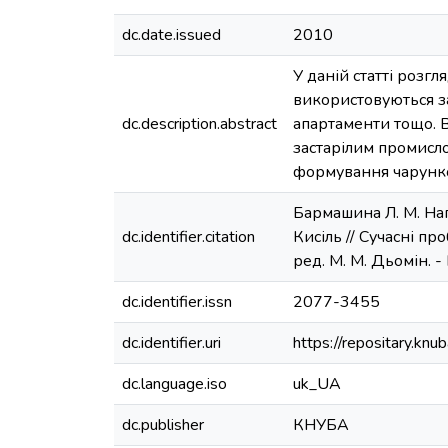
dc.date.issued
2010
У даній статті розг
використовуються за
dc.description.abstract
апартаменти тощо. В
застарілим промисло
формування чарунко
Бармашина Л. М. Нап
dc.identifier.citation
Кисіль // Сучасні про
ред. М. М. Дьомін. - 
dc.identifier.issn
2077-3455
dc.identifier.uri
https://repositary.k
dc.language.iso
uk_UA
dc.publisher
КНУБА