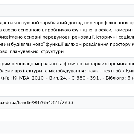
лядається існуючий зарубіжний досвід перепрофілювання п
 своєю основною виробничою функцію, в офіси, номери гот
исвітлено основні передумови реновації, історичні, соціал
вим будівлям нової функції шляхом розділення простору к
вої планувальної структури.
рям реновації морально та фізично застарілих промислових
блеми архітектури та містобудування : наук. - техн. зб. / Київ.
Київ : КНУБА, 2010. - Вип. 24. - С. 380 - 391 . - Бібліогр : 5 
nuba.edu.ua/handle/987654321/2833