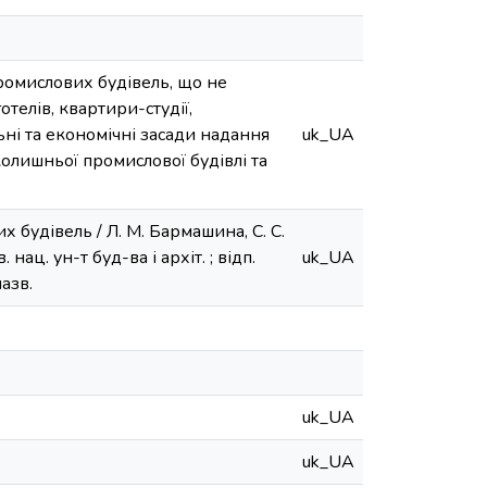
ромислових будівель, що не
елів, квартири-студії,
ьні та економічні засади надання
uk_UA
олишньої промислової будівлі та
 будівель / Л. М. Бармашина, С. С.
 нац. ун-т буд-ва і архіт. ; відп.
uk_UA
назв.
uk_UA
uk_UA