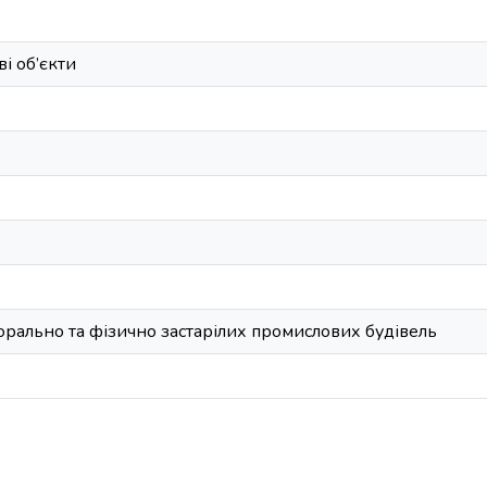
і об’єкти
орально та фізично застарілих промислових будівель