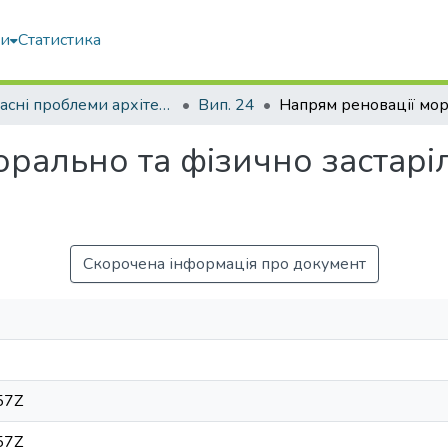
ми
Статистика
Сучасні проблеми архітектури та містобудування
Вип. 24
орально та фізично застар
Скорочена інформація про документ
57Z
57Z