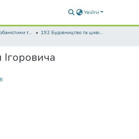
Увійти
Факультет урбаністики та просторового планування
192 Будівництво та цивільна інженерія. Міське будівництво та господарство
и Ігоровича
28