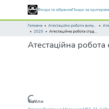
Фонди та зібрання
Пошук за критерія
Головна
Атестаційні роботи випускників
2025
Атестаційна робота студента Меренкова Даніли Ігоровича
Атестаційна робота
Вантажиться...
Файли