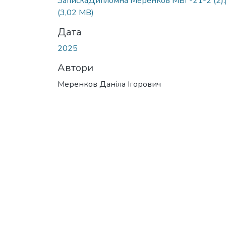
ЗапискаДипломна Меренков МБГ-21-2 (2).
(3,02 MB)
Дата
2025
Автори
Меренков Даніла Ігорович