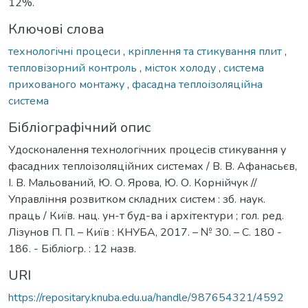
12%.
Ключові слова
технологічні процеси
,
кріплення та стикування плит
,
тепловізорний контроль
,
місток холоду
,
система
прихованого монтажу
,
фасадна теплоізоляційна
система
Бібліографічний опис
Удосконалення технологічних процесів стикування у
фасадних теплоізоляційних системах / В. В. Афанасьєв,
І. В. Мальований, Ю. О. Ярова, Ю. О. Корнійчук //
Управління розвитком складних систем : зб. наук.
праць / Київ. нац. ун-т буд-ва і архітектури ; гол. ред.
Лізунов П. П. – Київ : КНУБА, 2017. – № 30. – С. 180 -
186. - Бібліогр. : 12 назв.
URI
https://repositary.knuba.edu.ua/handle/987654321/4592