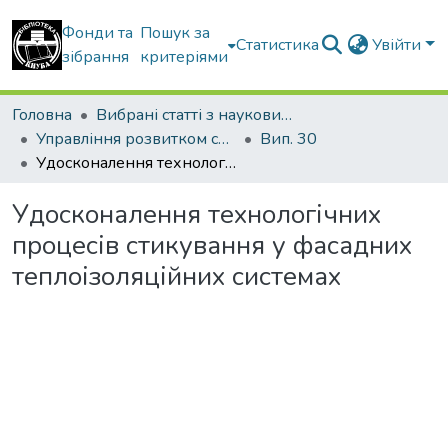
Фонди та
Пошук за
Статистика
Увійти
зібрання
критеріями
Головна
Вибрані статті з наукових збірників КНУБА
Управління розвитком складних систем
Вип. 30
Удосконалення технологічних процесів стикування у фасадних теплоізоляційних системах
Удосконалення технологічних
процесів стикування у фасадних
теплоізоляційних системах