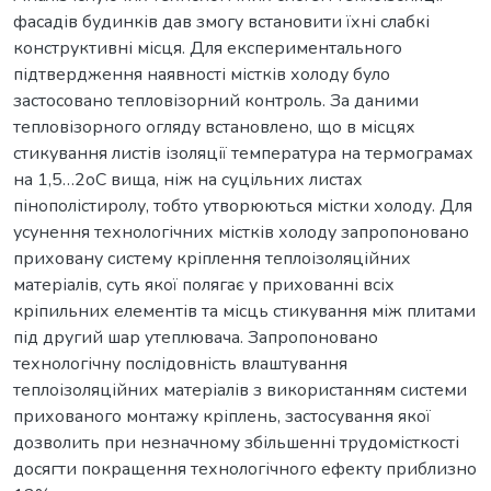
фасадів будинків дав змогу встановити їхні слабкі
конструктивні місця. Для експериментального
підтвердження наявності містків холоду було
застосовано тепловізорний контроль. За даними
тепловізорного огляду встановлено, що в місцях
стикування листів ізоляції температура на термограмах
на 1,5…2оС вища, ніж на суцільних листах
пінополістиролу, тобто утворюються містки холоду. Для
усунення технологічних містків холоду запропоновано
приховану систему кріплення теплоізоляційних
матеріалів, суть якої полягає у прихованні всіх
кріпильних елементів та місць стикування між плитами
під другий шар утеплювача. Запропоновано
технологічну послідовність влаштування
теплоізоляційних матеріалів з використанням системи
прихованого монтажу кріплень, застосування якої
дозволить при незначному збільшенні трудомісткості
досягти покращення технологічного ефекту приблизно