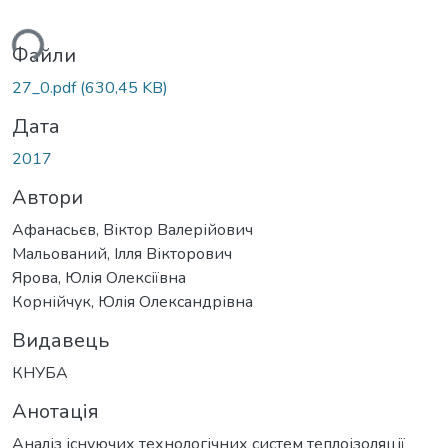
ься...
Файли
27_0.pdf
(630,45 KB)
Дата
2017
Автори
Афанасьєв, Віктор Валерійович
Мальований, Ілля Вікторович
Ярова, Юлія Олексіївна
Корнійчук, Юлія Олександрівна
Видавець
КНУБА
Анотація
Аналіз існуючих технологічних систем теплоізоляції