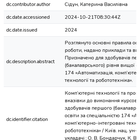
dc.contributor.author
Сідун, Катерина Василівна
dc.date.accessioned
2024-10-21T08:30:44Z
dc.date.issued
2024
Розглянуто основні правила о
роботи, надано приклади та вим
Призначено для здобувачів пе
dc.description.abstract
(бакалаврського) рівня вищої ос
174 «Автоматизація, комп’ютер
технології та робототехніка».
Комп’ютерні технології та прог
вказівки до виконання курсово
здобувачів першого (бакалаврс
освіти за спеціальністю 174 «А
dc.identifier.citation
комп’ютерно-інтегровані технол
робототехніка» / Київ. нац. ун-т б
укладачі : О. В. Бондарчук, К. В.