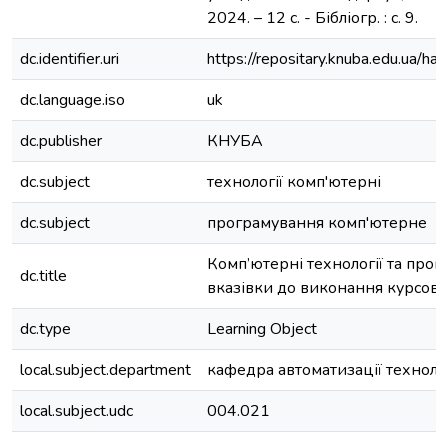
2024. – 12 с. - Бібліогр. : с. 9.
dc.identifier.uri
https://repositary.knuba.edu.ua
dc.language.iso
uk
dc.publisher
КНУБА
dc.subject
технології комп'ютерні
dc.subject
програмування комп'ютерне
Комп’ютерні технології та прог
dc.title
вказівки до виконання курсово
dc.type
Learning Object
local.subject.department
кафедра автоматизації техноло
local.subject.udc
004.021