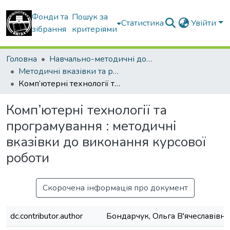
Фонди та
Пошук за
Статистика
Увійти
зібрання
критеріями
Головна
Навчально-методичні документи
Методичні вказівки та рекомендації
Комп’ютерні технології та програмування : методичні вказівки до виконання курсової роботи
Комп’ютерні технології та
програмування : методичні
вказівки до виконання курсової
роботи
Скорочена інформація про документ
dc.contributor.author
Бондарчук, Ольга В'ячеславівна