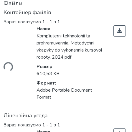
Файли
Контейнер файлів
Зараз показуємо
1 - 1 з 1
Назва:
Komp’iuterni tekhnolohii ta
prohramuvannia. Metodychni
vkazivky do vykonannia kursovoi
roboty. 2024.pdf
ься...
Розмір:
610,53 KB
Формат:
Adobe Portable Document
Format
Ліцензійна угода
Зараз показуємо
1 - 1 з 1