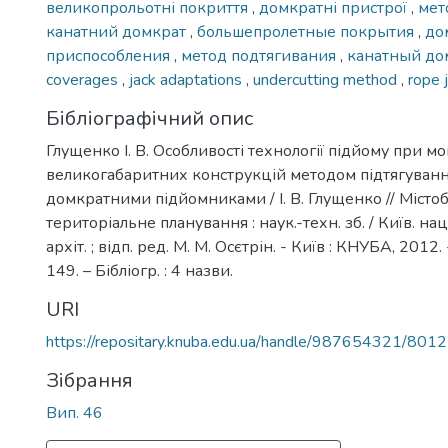
великопрольотні покриття
,
домкратні пристрої
,
мет
канатний домкрат
,
большепролетные покрытия
,
до
приспособления
,
метод подтягивания
,
канатный до
coverages
,
jack adaptations
,
undercutting method
,
rope 
Бібліографічний опис
Глущенко І. В. Особливості технології підйому при м
великогабаритних конструкцій методом підтягуван
домкратними підйомниками / І. В. Глущенко // Місто
територіальне планування : наук.-техн. зб. / Київ. нац.
архіт. ; відп. ред. М. М. Осєтрін. - Київ : КНУБА, 2012. 
149. – Бібліогр. : 4 назви.
URI
https://repositary.knuba.edu.ua/handle/987654321/8012
Зібрання
Вип. 46