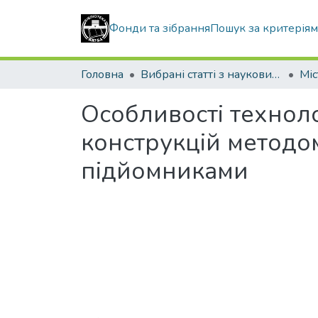
Фонди та зібрання
Пошук за критерія
Головна
Вибрані статті з наукових збірників КНУБА
Особливості технол
конструкцій методо
підйомниками