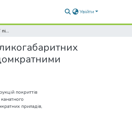
Увійти
Особливості технології підйому при монтажі великогабаритних конструкцій методом підтягування канатними домкратними підйомниками
еликогабаритних
 домкратними
рукцій покриттів
 канатного
мкратних приладів,