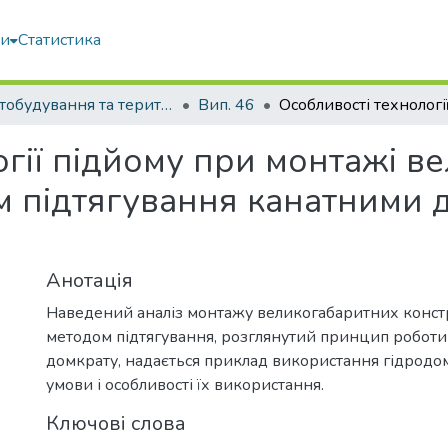
ми
Статистика
Містобудування та територіальне планування
Вип. 46
огії підйому при монтажі в
м підтягування канатними
Анотація
Наведений аналіз монтажу великогабаритних конст
методом підтягування, розглянутий принцип роботи
домкрату, надається приклад використання гідродо
умови і особливості їх використання.
Ключові слова