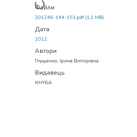
Вантажиться...
Файли
201246-144-151.pdf
(1,2 MB)
Дата
2012
Автори
Глущенко, Ірина Вікторівна
Видавець
КНУБА