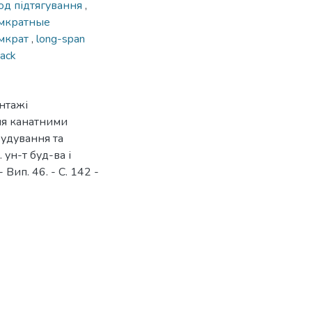
од підтягування
,
мкратные
мкрат
,
long-span
jack
онтажі
ня канатними
будування та
 ун-т буд-ва і
- Вип. 46. - С. 142 -