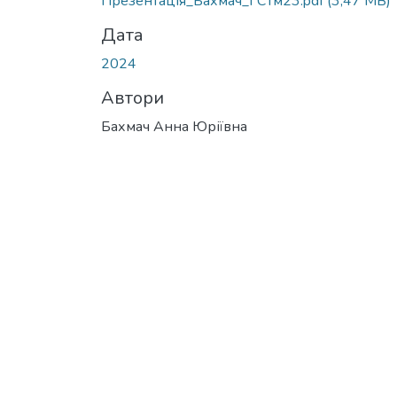
Презентація_Бахмач_ГСТм23.pdf
(3,47 MB)
Дата
2024
Автори
Бахмач Анна Юріївна