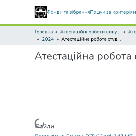
Фонди та зібрання
Пошук за критерія
Головна
Атестаційні роботи випускників
2024
Атестаційна робота студентки Бахмач Анни Юріївни
Атестаційна робота
Вантажиться...
Файли