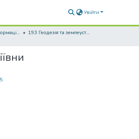
Увійти
Факультет геоінформаційних систем та управління територіями
193 Геодезія та землеустрій. Геоінформаційні системи і технології
іївни
15